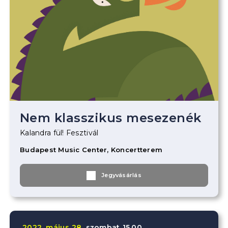
Nem klasszikus mesezenék
Kalandra fül! Fesztivál
Budapest Music Center, Koncertterem
Jegyvásárlás
2022.
május
28.
szombat
15.00