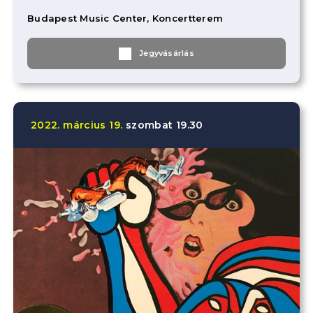
Budapest Music Center, Koncertterem
Jegyvásárlás
2022.
március
19.
szombat
19.30