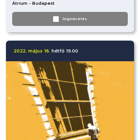
Átrium - Budapest
Jegyvásárlás
2022.
május
16.
hétfő
19.00