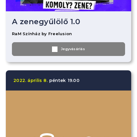
A zenegyűlölő 1.0
RaM Színház by Freelusion
Jegyvásárlás
2022.
április
8.
péntek
19.00