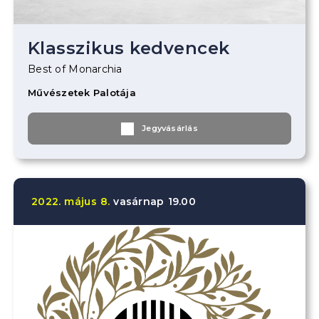
Klasszikus kedvencek
Best of Monarchia
Művészetek Palotája
Jegyvásárlás
2022.
május
8.
vasárnap
19.00