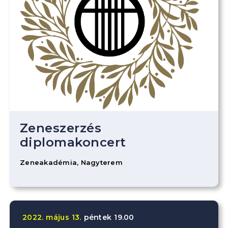
Zeneszerzés
diplomakoncert
Zeneakadémia, Nagyterem
2022.
május
13.
péntek
19.00