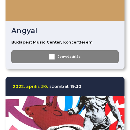
Angyal
Budapest Music Center, Koncertterem
Jegyvásárlás
2022.
április
30.
szombat
19.30