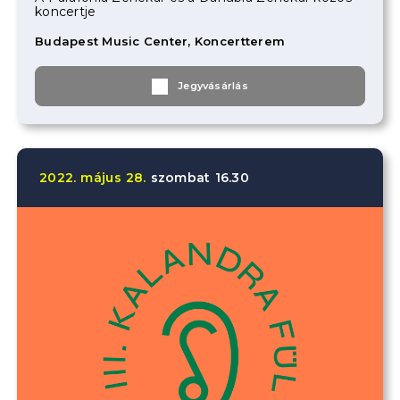
koncertje
Budapest Music Center, Koncertterem
Jegyvásárlás
2022.
május
28.
szombat
16.30