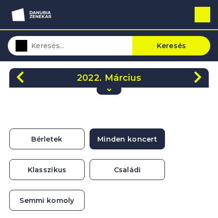
Keresés
2022. Március
H
K
Sze
Cs
P
Szo
V
28
1
2
3
4
5
6
7
8
9
10
11
12
13
Bérletek
Minden koncert
14
15
16
17
18
19
20
21
22
23
24
25
26
27
Klasszikus
Családi
28
29
30
31
1
2
3
Semmi komoly