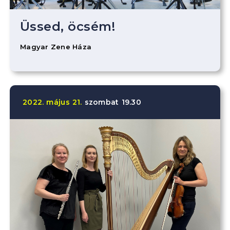
Üssed, öcsém!
Magyar Zene Háza
2022.
május
21.
szombat
19.30