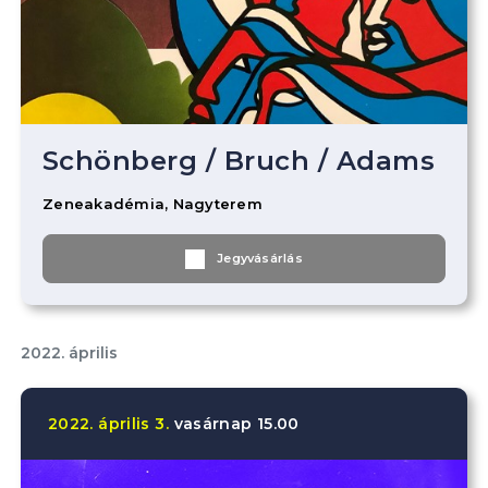
Schönberg
/
Bruch
/
Adams
Zeneakadémia, Nagyterem
Jegyvásárlás
2022. április
2022.
április
3.
vasárnap
15.00