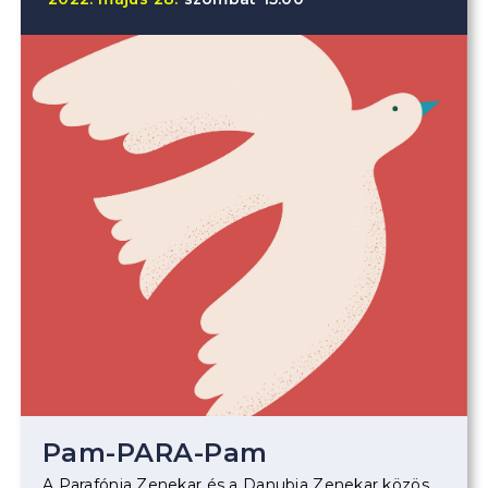
Pam-PARA-Pam
A Parafónia Zenekar és a Danubia Zenekar közös