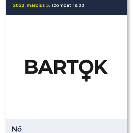
2022.
március
5.
szombat
19.00
Nő