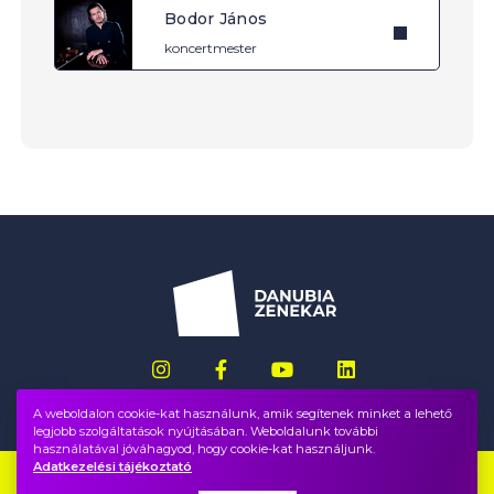
Bodor János
koncertmester
A weboldalon cookie-kat használunk, amik segítenek minket a lehető
legjobb szolgáltatások nyújtásában. Weboldalunk további
használatával jóváhagyod, hogy cookie-kat használjunk.
Adatkezelési tájékoztató
Impresszum
GYIK