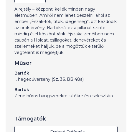
A rejtély – központi kellék minden nagy
életműben. Amiről nem lehet beszélni, ahol az
ember „Észak-fok, titok, idegenség”, ott kezdődik
az örök érvény. Bartóknál ez a pillanat szinte
mindig éjjel köszönt ránk, éjszaka-zenéiben nem
csupán a Holdat, csillagokat, denevéreket és
szellemeket halljuk, de a mögöttük elterülő
végtelent is megsejtjük.
Műsor
Bartók
I. hegedűverseny (Sz. 36, BB 48a)
Bartók
Zene húros hangszerekre, ütőkre és cselesztára
Támogatók
Emberi Erőforrás