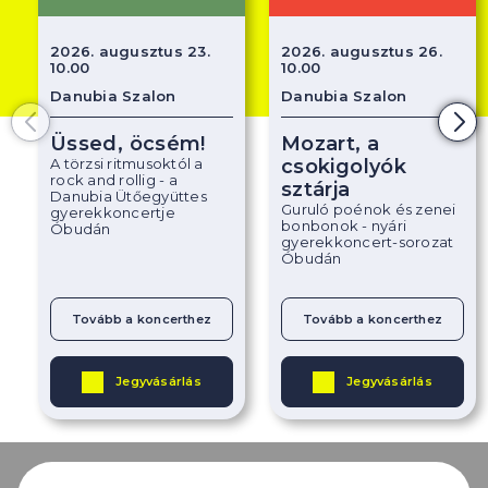
2026. augusztus 23.
2026. augusztus 26.
10.00
10.00
Danubia Szalon
Danubia Szalon
Üssed, öcsém!
Mozart, a
A törzsi ritmusoktól a
csokigolyók
rock and rollig - a
sztárja
Danubia Ütőegyüttes
Guruló poénok és zenei
gyerekkoncertje
bonbonok - nyári
Óbudán
gyerekkoncert-sorozat
Óbudán
Tovább a koncerthez
Tovább a koncerthez
Jegyvásárlás
Jegyvásárlás