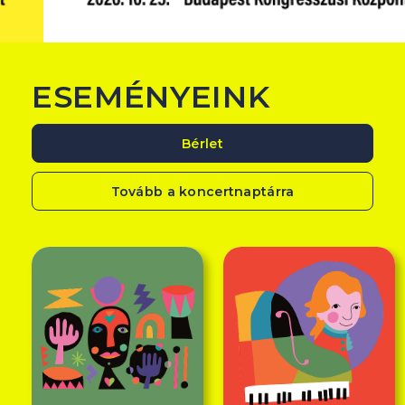
ESEMÉNYEINK
Bérlet
Tovább a koncertnaptárra