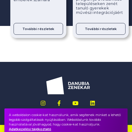
településeken zenét
tanuló gyerekek
művészi integrációjáért
További részletek
További részletek
A weboldalon cookie-kat használunk, amik segítenek minket a lehető
legjobb szolgáltatások nyújtásában. Weboldalunk további
használatával jóváhagyod, hogy cookie-kat használjunk.
Adatkezelési tájékoztató
Impresszum
GYIK