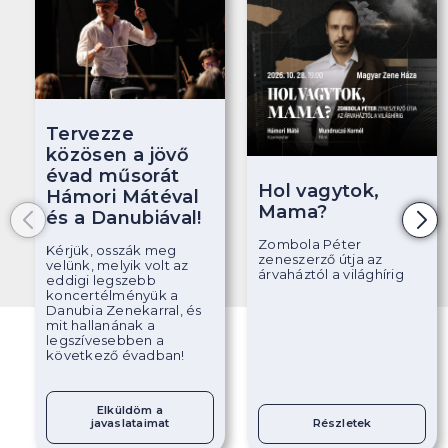
Tervezze
közösen a jövő
évad műsorát
Hol vagytok,
Hámori Mátéval
Mama?
és a Danubiával!
Zombola Péter
Kérjük, osszák meg
zeneszerző útja az
velünk, melyik volt az
árvaháztól a világhírig
eddigi legszebb
koncertélményük a
Danubia Zenekarral, és
mit hallanának a
legszívesebben a
következő évadban!
Elküldöm a
javaslataimat
Részletek