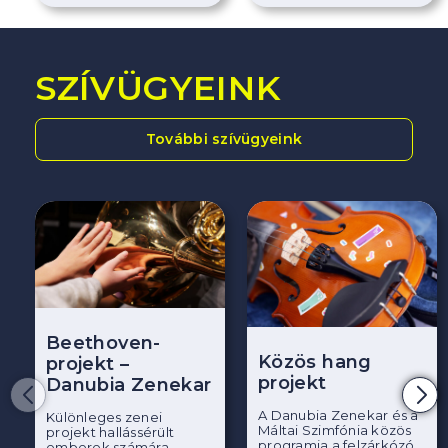
SZÍVÜGYEINK
További szívügyeink
Beethoven-
Közös hang
projekt –
projekt
Danubia Zenekar
A Danubia Zenekar és a
Különleges zenei
Máltai Szimfónia közös
projekt hallássérült
programja a felzárkózó
emberek számára