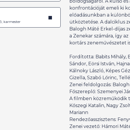
boldogságáról. A külső és 
konfrontációját emeli ki k
é
előadásunkban a különb
ütköztetése. A dalciklus 
ő, karmester
Balogh Máté Erkel-díjas z
a Zenekar számára, így az
kortárs zeneművészetet is
Fordította: Babits Mihály,
Sándor, Eörsi István, Hajna
Kálnoky László, Képes Géz
Gizella, Szabó Lőrinc, Tel
Zenei feldolgozás: Balog
Főszereplő: Szemenyei Já
A filmben közreműködik t
Kőszegi Katalin, Nagy Zsol
Mariann
Rendezőasszisztens: Fenyve
Zenei vezető: Hámori Mát