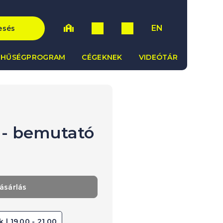
EN
esés
HŰSÉGPROGRAM
CÉGEKNEK
VIDEÓTÁR
 - bemutató
ásárlás
 | 19.00 - 21.00