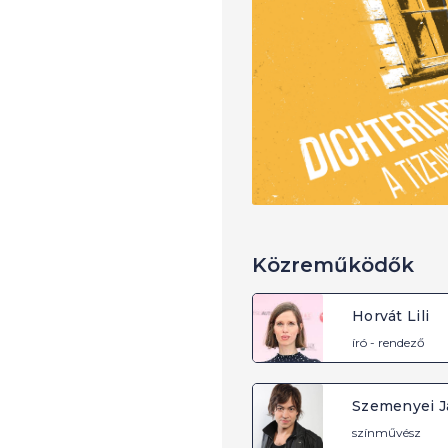
Közreműködők
Horvát Lili
író - rendező
Szemenyei J
színművész