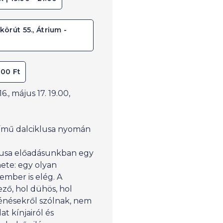
örút 55., Átrium -
200 Ft
., május 17. 19.00,
ímű dalciklusa nyomán
usa előadásunkban egy
ete: egy olyan
mber is elég. A
ező, hol dühös, hol
énésekről szólnak, nem
t kínjairól és