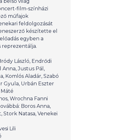
a belső világ
oncert-film-színházi
öző műfajok
zenekari feldolgozását
eneszerző készítette el
 előadás egyben a
 reprezentálja.
 Bródy László, Endrődi
l Anna, Justus Pál,
a, Komlós Aladár, Szabó
lér Gyula, Urbán Eszter
h Máté
nos, Wrochna Fanni
ovábbá: Boros Anna,
t, Stork Natasa, Venekei
si Lili
é