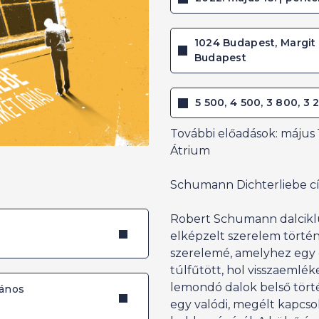
1024 Budapest, Margit k
Budapest
5 500, 4 500, 3 800, 3 
További előadások: május 16
Átrium
Schumann Dichterliebe c
Robert Schumann dalcikl
elképzelt szerelem történ
szerelemé, amelyhez egy e
túlfűtött, hol visszaemlék
lemondó dalok belső tört
ános
egy valódi, megélt kapcsola