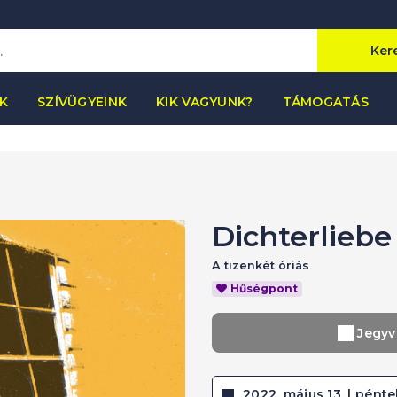
Ker
K
SZÍVÜGYEINK
KIK VAGYUNK?
TÁMOGATÁS
Dichterliebe
A tizenkét óriás
Hűségpont
Jegyv
2022. május 13. | péntek