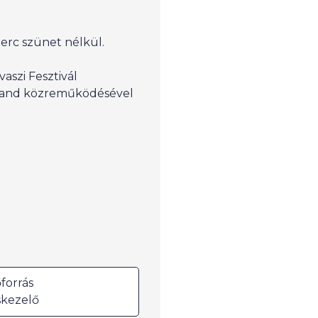
perc szünet nélkül.
aszi Fesztivál
rand közreműködésével
forrás
kezelő