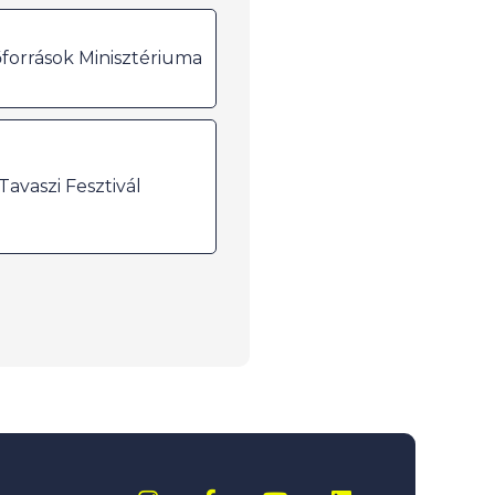
források Minisztériuma
avaszi Fesztivál