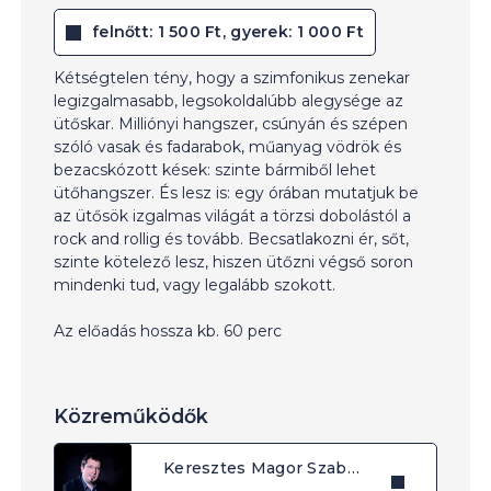
felnőtt: 1 500 Ft, gyerek: 1 000 Ft
Kétségtelen tény, hogy a szimfonikus zenekar
legizgalmasabb, legsokoldalúbb alegysége az
ütőskar. Milliónyi hangszer, csúnyán és szépen
szóló vasak és fadarabok, műanyag vödrök és
bezacskózott kések: szinte bármiből lehet
ütőhangszer. És lesz is: egy órában mutatjuk be
az ütősök izgalmas világát a törzsi dobolástól a
rock and rollig és tovább. Becsatlakozni ér, sőt,
szinte kötelező lesz, hiszen ütőzni végső soron
mindenki tud, vagy legalább szokott.
Az előadás hossza kb. 60 perc
Közreműködők
Keresztes Magor Szabolcs