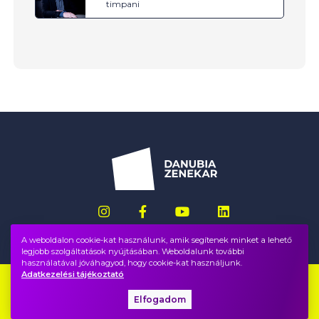
timpani
A weboldalon cookie-kat használunk, amik segítenek minket a lehető
legjobb szolgáltatások nyújtásában. Weboldalunk további
használatával jóváhagyod, hogy cookie-kat használjunk.
Adatkezelési tájékoztató
Impresszum
GYIK
Elfogadom
Adatvédelem, ÁSZF
Közadatok