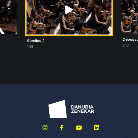
Debussy
Sibelius_1
2:18
1:48