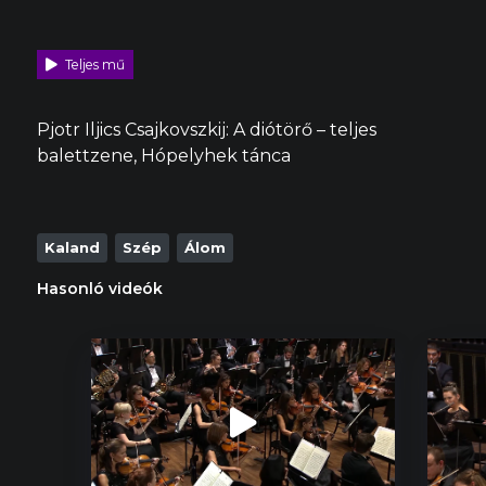
Teljes mű
Pjotr Iljics Csajkovszkij: A diótörő – teljes
balettzene, Hópelyhek tánca
Kaland
Szép
Álom
Hasonló videók