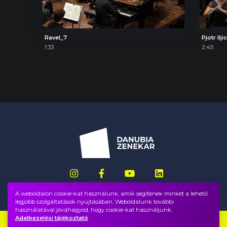
Ravel_7
1:33
2:45
A weboldalon cookie-kat használunk, amik segítenek minket a lehető
legjobb szolgáltatások nyújtásában. Weboldalunk további
használatával jóváhagyod, hogy cookie-kat használjunk.
Adatkezelési tájékoztató
Impresszum
GYIK