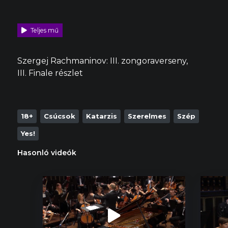
Teljes mű
Szergej Rachmaninov: III. zongoraverseny,
III. Finale részlet
18+
Csúcsok
Katarzis
Szerelmes
Szép
Yes!
Hasonló videók