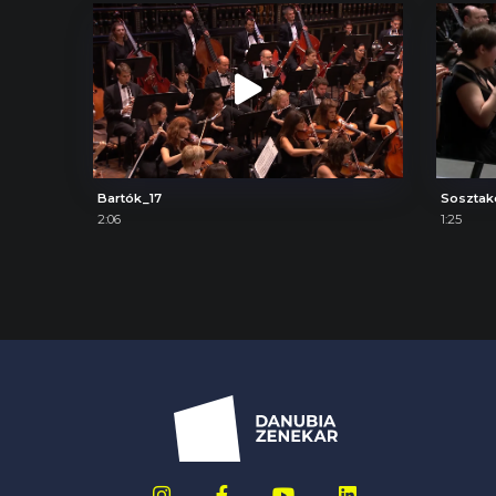
Bartók_17
Sosztak
2:06
1:25