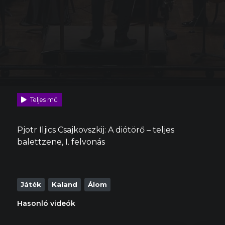
Teljes mű
Pjotr Iljics Csajkovszkij: A diótörő – teljes
balettzene, I. felvonás
Játék
Kaland
Álom
Hasonló videók