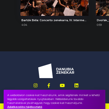
Bartók Béla: Concerto zenekarra, IV. Intermezzo interrotto
Dvořák_
4:04
0:59
A weboldalon cookie-kat használunk, amik segítenek minket a lehető
legjobb szolgáltatások nyújtásában. Weboldalunk további
használatával jóváhagyod, hogy cookie-kat használjunk.
Adatkezelési tájékoztató