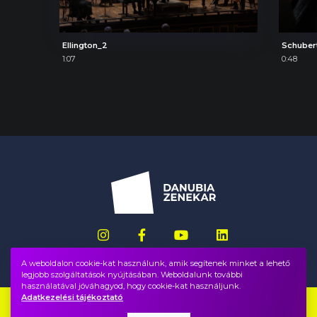
Ellington_2
Schuber
1:07
0:48
A weboldalon cookie-kat használunk, amik segítenek minket a lehető
legjobb szolgáltatások nyújtásában. Weboldalunk további
használatával jóváhagyod, hogy cookie-kat használjunk.
Adatkezelési tájékoztató
Impresszum
GYIK