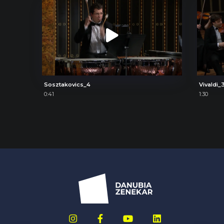
Sosztakovics_4
Vivaldi_
0:41
1:30