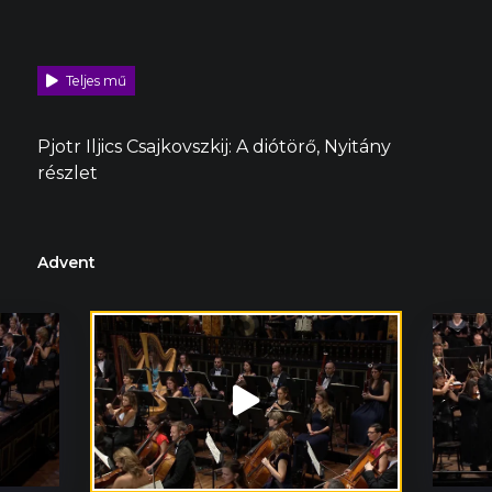
Teljes mű
Pjotr Iljics Csajkovszkij: A diótörő, Nyitány
részlet
Advent