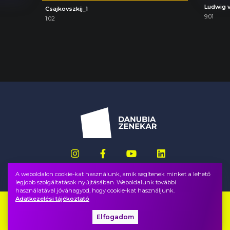
Csajkovszkij_1
9:01
1:02
A weboldalon cookie-kat használunk, amik segítenek minket a lehető
legjobb szolgáltatások nyújtásában. Weboldalunk további
használatával jóváhagyod, hogy cookie-kat használjunk.
Adatkezelési tájékoztató
Impresszum
GYIK
Elfogadom
Adatvédelem, ÁSZF
Közadatok