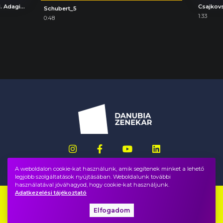
Ludwig van Beethoven: 9. szimfónia, III. Adagio molto e cantabile
Csajkovs
Schubert_5
1:33
0:48
A weboldalon cookie-kat használunk, amik segítenek minket a lehető
legjobb szolgáltatások nyújtásában. Weboldalunk további
használatával jóváhagyod, hogy cookie-kat használjunk.
Adatkezelési tájékoztató
Impresszum
GYIK
Elfogadom
Adatvédelem, ÁSZF
Közadatok