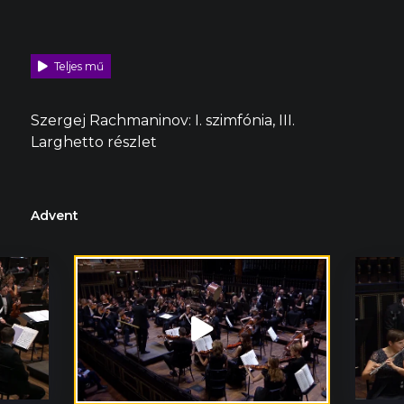
Teljes mű
Szergej Rachmaninov: I. szimfónia, III.
Larghetto részlet
Advent