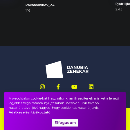
Rachmaninov_24
2:45
1:16
A weboldalon cookie-kat használunk, amik segítenek minket a lehető
legjobb szolgáltatások nyújtásában. Weboldalunk további
használatával jóváhagyod, hogy cookie-kat használjunk.
Adatkezelési tájékoztató
Impresszum
GYIK
Elfogadom
Adatvédelem, ÁSZF
Közadatok