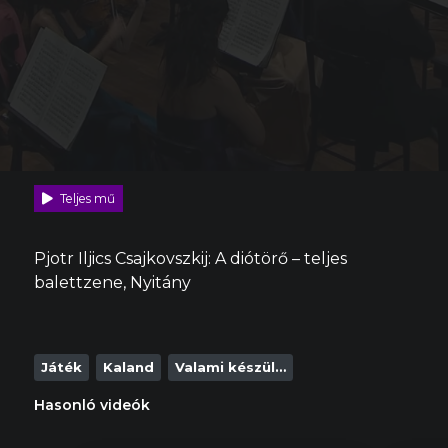
Teljes mű
Pjotr Iljics Csajkovszkij: A diótörő – teljes
balettzene, Nyitány
Játék
Kaland
Valami készül…
Hasonló videók