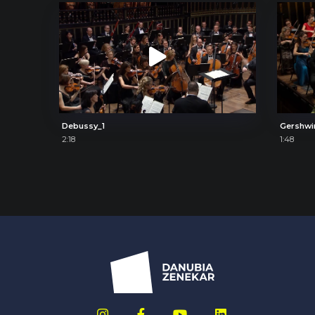
Debussy_1
Gershwi
2:18
1:48