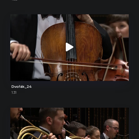
Dvořák_24
1:31