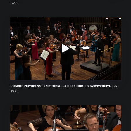
3:43
Joseph Haydn: 49. szimfónia "La passione" (A szenvedély), I. Adagio
10:10