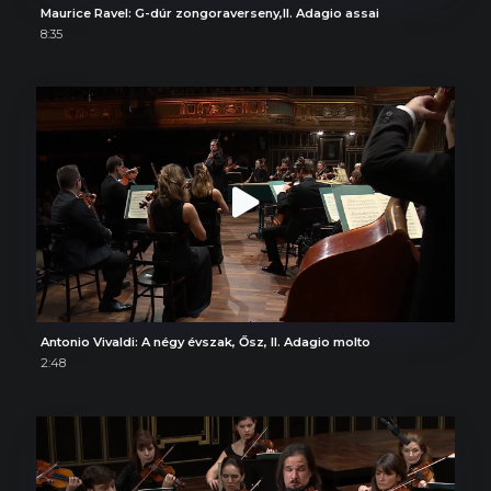
Maurice Ravel: G-dúr zongoraverseny,II. Adagio assai
8:35
Antonio Vivaldi: A négy évszak, Ősz, II. Adagio molto
2:48