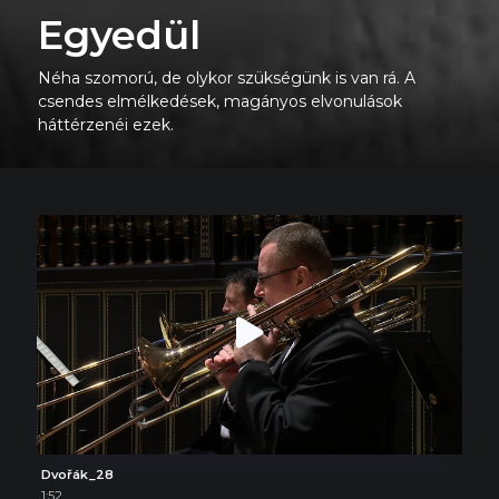
Egyedül
Néha szomorú, de olykor szükségünk is van rá. A
csendes elmélkedések, magányos elvonulások
háttérzenéi ezek.
Dvořák_28
1:52