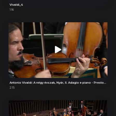
Vivaldi_4
1:16
Antonio Vivaldi: A négy évszak, Nyár, II. Adagio e piano - Presto e forte
2:15