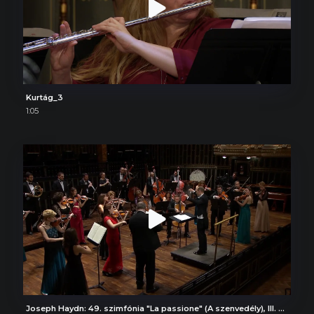
Kurtág_3
1:05
Joseph Haydn: 49. szimfónia "La passione" (A szenvedély), III. Menuet e Trio