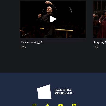
Csajkovszkij_18
Haydn_
0:34
1:52