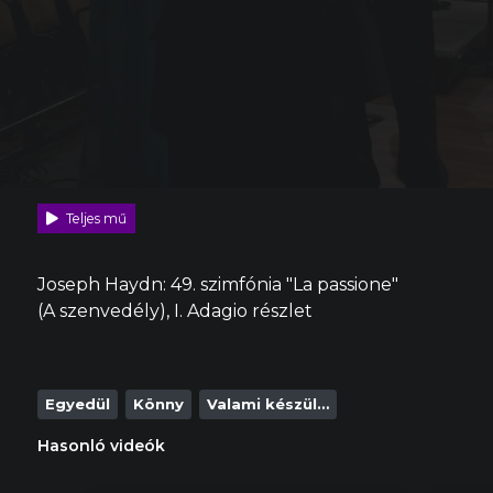
Teljes mű
Joseph Haydn: 49. szimfónia "La passione"
(A szenvedély), I. Adagio részlet
Egyedül
Könny
Valami készül…
Hasonló videók