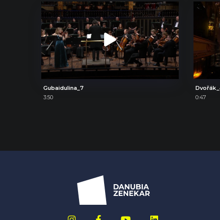
Gubaidulina_7
Dvořák_
3:50
0:47