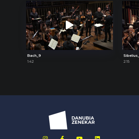
Bach_9
Sibelius
1:42
2:15