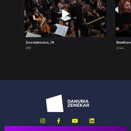
Sosztakovics_19
Beethov
0:51
2:44