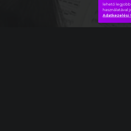
lehető legjobb
használatával 
Adatkezelési 
Teljes mű
Liszt Ferenc: Dante-szimfónia, I. Inferno rész
Könny
Szerelmes
Hasonló videók