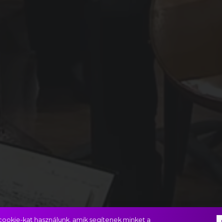
ookie-kat használunk, amik segítenek minket a