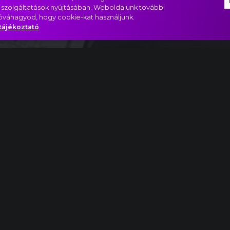
 szolgáltatások nyújtásában. Weboldalunk további
jóváhagyod, hogy cookie-kat használjunk.
tájékoztató
let