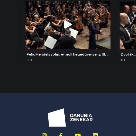
Felix Mendelssohn: e-moll hegedűverseny, III. Allegretto non troppo – Allegro molto vivace
Dvořák_
7:11
1:00