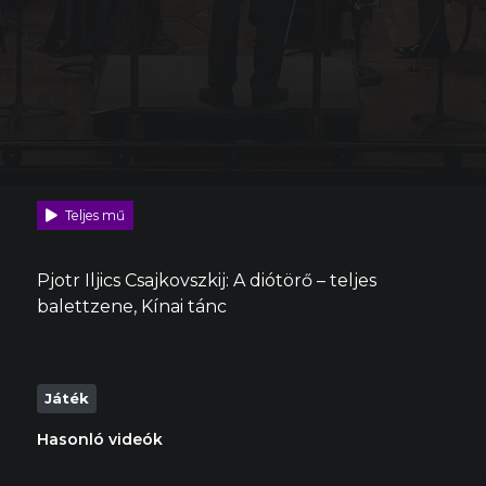
Teljes mű
Pjotr Iljics Csajkovszkij: A diótörő – teljes
balettzene, Kínai tánc
Játék
Hasonló videók