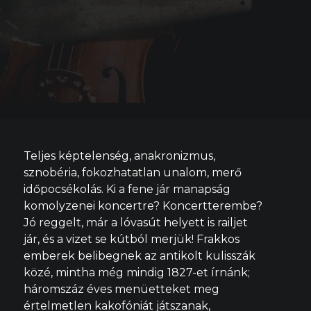
Teljes képtelenség, anakronizmus,
sznobéria, fokozhatatlan unalom, merő
időpocsékolás. Ki a fene jár manapság
komolyzenei koncertre? Koncertterembe?
Jó reggelt, már a lóvasút helyett is railjet
jár, és a vizet se kútból merjük! Frakkos
emberek belibegnek az antikolt kulisszák
közé, mintha még mindig 1827-et írnánk;
háromszáz éves menüetteket meg
értelmetlen kakofóniát játszanak,