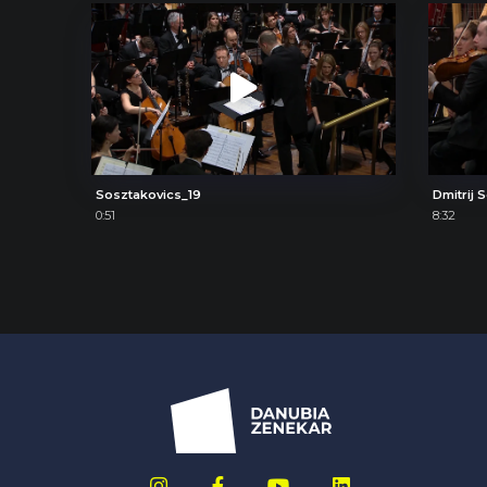
Sosztakovics_19
0:51
8:32