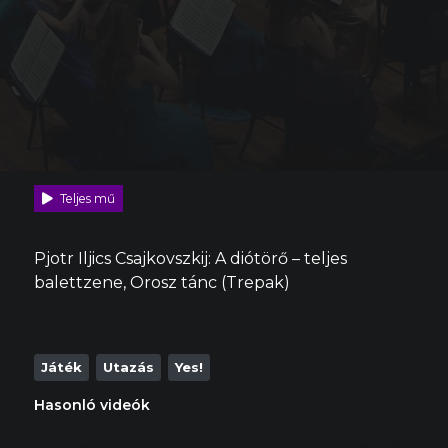
Teljes mű
Pjotr Iljics Csajkovszkij: A diótörő – teljes
balettzene, Orosz tánc (Trepak)
Játék
Utazás
Yes!
Hasonló videók