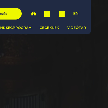
EN
esés
HŰSÉGPROGRAM
CÉGEKNEK
VIDEÓTÁR