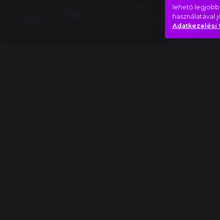
lehető legjobb
használatával 
Adatkezelési 
Teljes mű
Antonín Dvořák:
Új világ szimfónia,
IV. Alleg
18+
Csúcsok
Katarzis
Hasonló videók