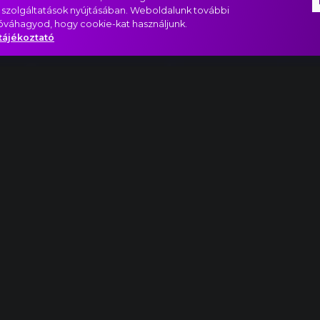
 szolgáltatások nyújtásában. Weboldalunk további
jóváhagyod, hogy cookie-kat használjunk.
tájékoztató
ro con fuoco
részlet
Őrület!