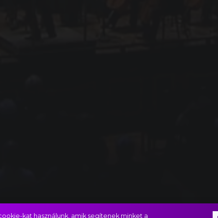
ookie-kat használunk, amik segítenek minket a