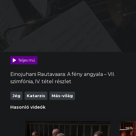
Teljes mű
Einojuhani Rautavaara: A fény angyala – VII.
szimfónia, IV. tétel részlet
Jég
Katarzis
Más-világ
Hasonló videók