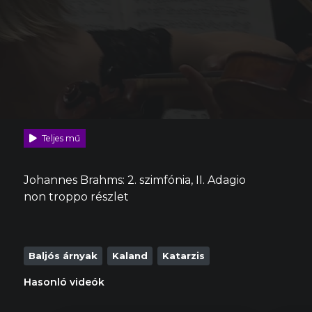
Teljes mű
Johannes Brahms: 2. szimfónia, II. Adagio
non troppo részlet
Baljós árnyak
Kaland
Katarzis
Hasonló videók