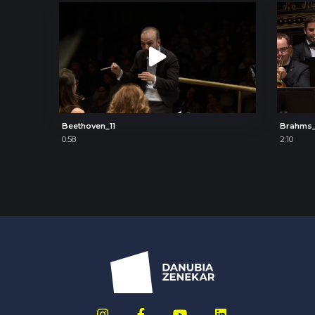
Beethoven_11
Brahms_
0:58
2:10