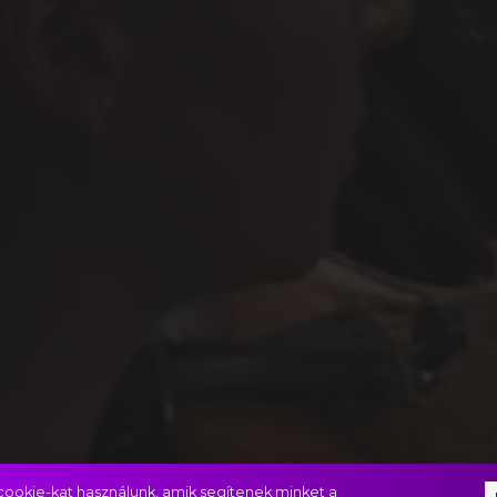
ookie-kat használunk, amik segítenek minket a