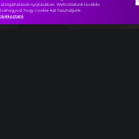
 szolgáltatások nyújtásában. Weboldalunk további
jóváhagyod, hogy cookie-kat használjunk.
tájékoztató
zzo interrotto részlet