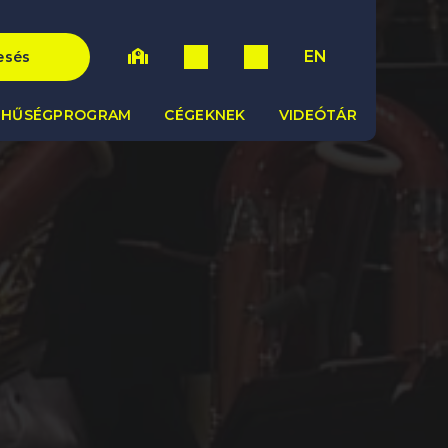
EN
esés
HŰSÉGPROGRAM
CÉGEKNEK
VIDEÓTÁR