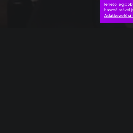
lehető legjobb
használatával 
Adatkezelési 
Teljes mű
Bartók Béla: Concerto zenekarra, IV. Interme
Bizarr
Játék
Trip
Hasonló videók