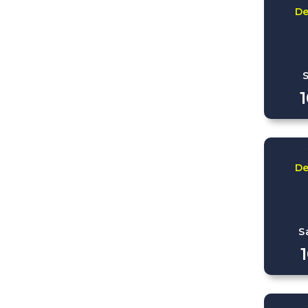
D
D
S