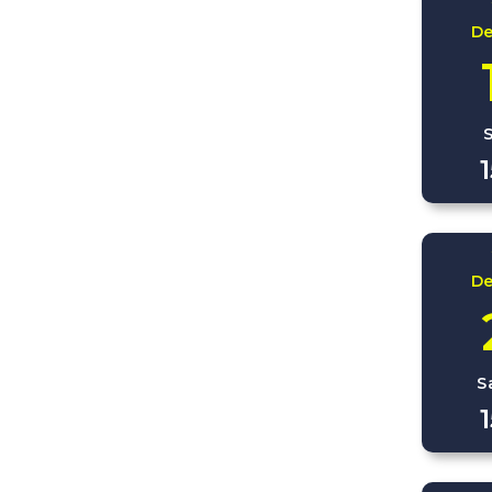
D
D
S