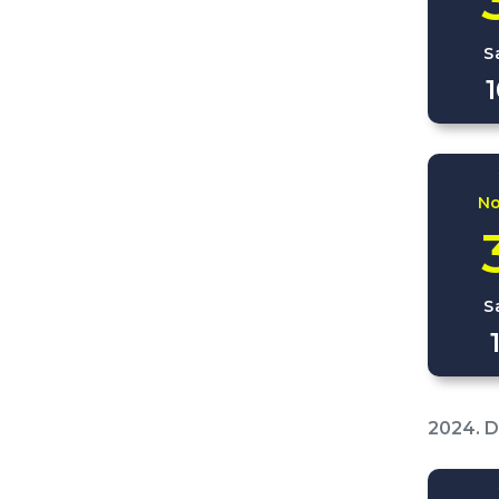
S
N
S
2024. 