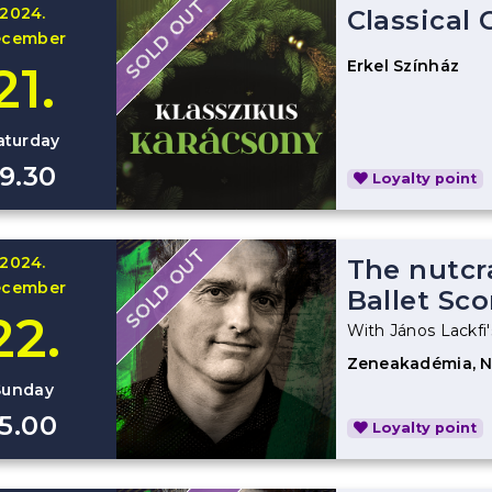
SOLD OUT
2024.
Classical
ecember
Erkel Színház
21.
aturday
19.30
Loyalty point
SOLD OUT
2024.
The nutcr
ecember
Ballet Sco
22.
With János Lackfi'
Zeneakadémia, 
Sunday
15.00
Loyalty point