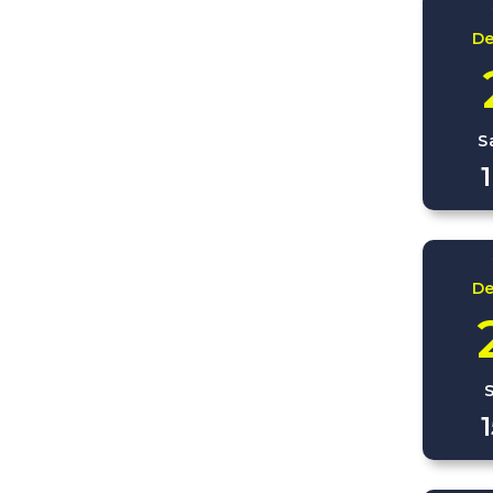
D
S
D