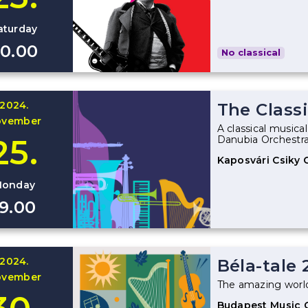
aturday
0.00
No classical
2024.
The Classi
ovember
A classical musica
25.
Danubia Orchestra
Kaposvári Csiky 
onday
19.00
2024.
Béla-tale 
ovember
The amazing world
Budapest Music 