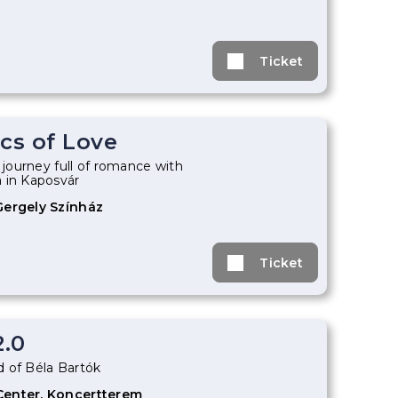
Ticket
cs of Love
l journey full of romance with
 in Kaposvár
Gergely Színház
Ticket
2.0
 of Béla Bartók
Center, Koncertterem