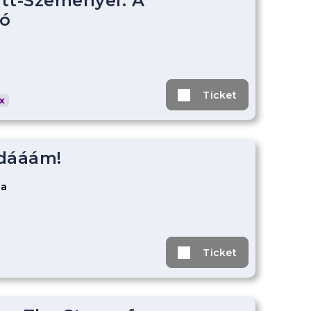
tt-Szemenyei: A
ó
Ticket
x
-dááám!
za
Ticket