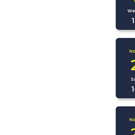
We
N
S
N