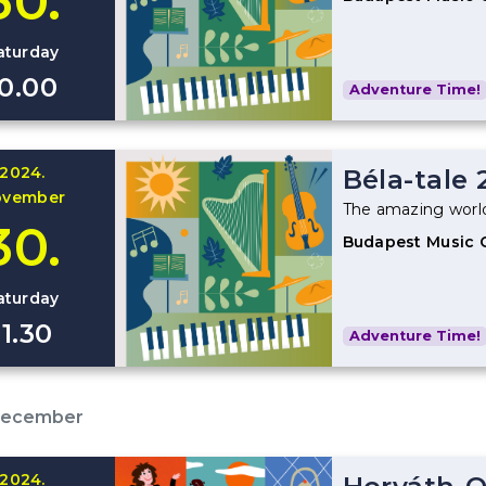
30.
aturday
10.00
Adventure Time!
2024.
Béla-tale 
ovember
The amazing world
30.
Budapest Music 
aturday
11.30
Adventure Time!
December
2024.