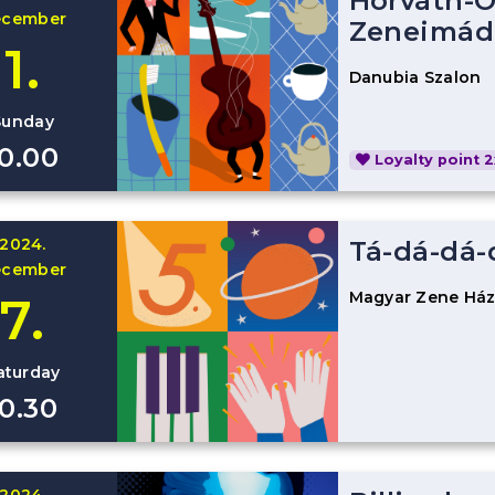
Horváth-O
ecember
Zeneimád
1.
Danubia Szalon
Sunday
10.00
Loyalty point 2
2024.
Tá-dá-dá
ecember
Magyar Zene Há
7.
aturday
10.30
2024.