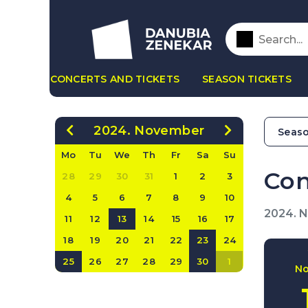
CONCERTS AND TICKETS
SEASON TICKETS
2024. November
Seaso
Mo
Tu
We
Th
Fr
Sa
Su
Con
28
29
30
31
1
2
3
4
5
6
7
8
9
10
2024. 
11
12
13
14
15
16
17
18
19
20
21
22
23
24
25
26
27
28
29
30
1
N