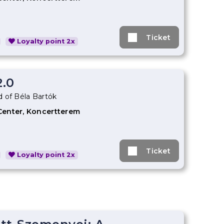
Ticket
Loyalty point 2x
2.0
 of Béla Bartók
Center, Koncertterem
Ticket
Loyalty point 2x