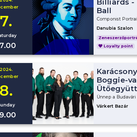
Billiards -
ecember
Ball
7.
Componist Portrai
Danubia Szalon
aturday
Zeneszerzőportré
17.00
Loyalty point
2024.
Karácsony
ecember
Boggie-va
8.
Ütőegyütt
Ünnep a Budavári
Sunday
Várkert Bazár
19.00