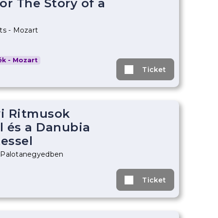
 or The Story of a
ts - Mozart
k - Mozart
Ticket
i Ritmusok
l és a Danubia
essel
 Palotanegyedben
Ticket