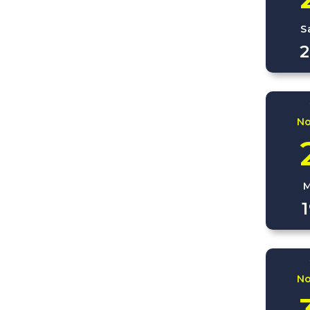
S
2
N
M
N