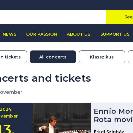
Sea
NEWS
OUR PASSION
ABOUT US
SUPPORT US
n tickets
All concerts
Klasszikus
certs and tickets
November
2024.
Ennio Mor
ovember
Rota movi
13.
Erkel Színház