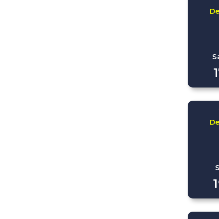
D
S
D