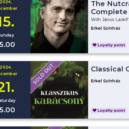
2024.
The Nutcr
ecember
Complete 
15.
With János Lackfi'
Erkel Színház
Sunday
15.00
Loyalty point
SOLD OUT
2024.
Classical
ecember
Erkel Színház
21.
aturday
15.00
Loyalty point