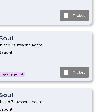
Ticket
 Soul
óth and Zsuzsanna Ádám
Központ
Ticket
Loyalty point
 Soul
óth and Zsuzsanna Ádám
Központ