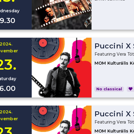
dnesday
19.30
2024.
Puccini X
ovember
Featuring Vera T
23.
MOM Kulturális 
aturday
16.00
No classical
2024.
Puccini X
ovember
Featuring Vera T
23.
MOM Kulturális 