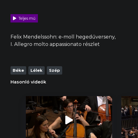
Teljes mű
Felix Mendelssohn: e-moll hegedűverseny,
I. Allegro molto appassionato részlet
Béke
Lélek
Szép
Hasonló videók