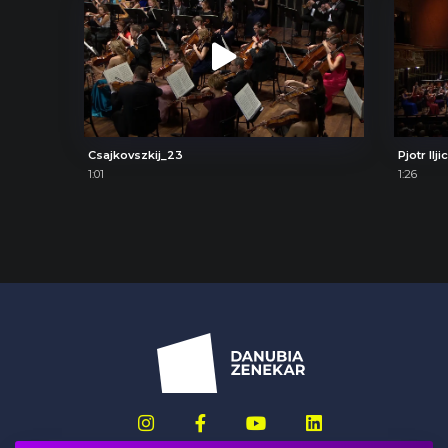
Csajkovszkij_23
1:01
1:26