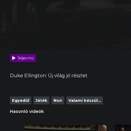
Teljes mű
Duke Ellington:
Új világ jő
részlet
Egyedül
Játék
Noir
Valami készül…
Hasonló videók