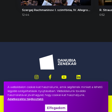
Szergej Rachmaninov: I. szimfónia, IV. Allegro con fuoco
R. Strau
12:44
0:52
A weboldalon cookie-kat használunk, amik segítenek minket a lehető
legjobb szolgáltatások nyújtásában. Weboldalunk további
használatával jóváhagyod, hogy cookie-kat használjunk.
Adatkezelési tájékoztató
Impresszum
GYIK
Elfogadom