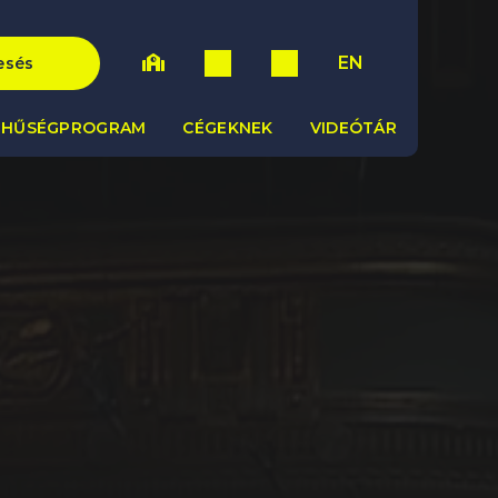
EN
esés
HŰSÉGPROGRAM
CÉGEKNEK
VIDEÓTÁR