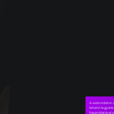
A weboldalon c
lehető legjobb
használatával 