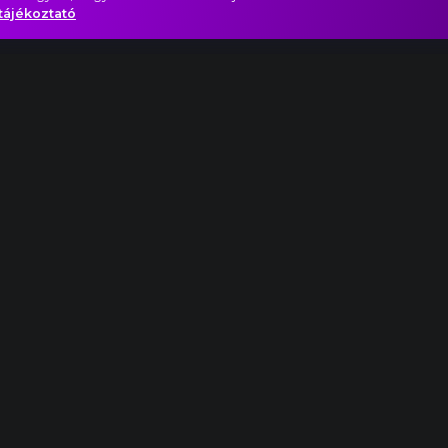
tájékoztató
inale. Allegro moderato