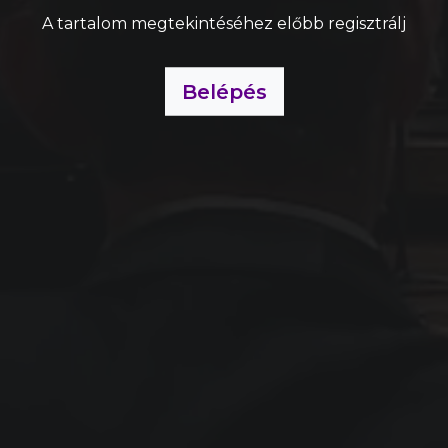
A tartalom megtekintéséhez előbb regisztrálj
Belépés