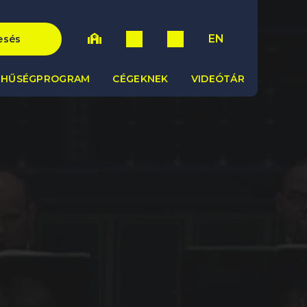
EN
esés
HŰSÉGPROGRAM
CÉGEKNEK
VIDEÓTÁR