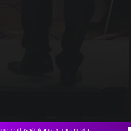
ookie-kat használunk, amik segítenek minket a