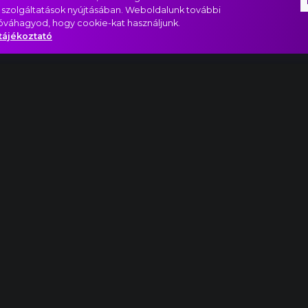
 szolgáltatások nyújtásában. Weboldalunk további
jóváhagyod, hogy cookie-kat használjunk.
tájékoztató
balettzene, Búcsúkeringő
 velem!
Szép
Yes!
Álom