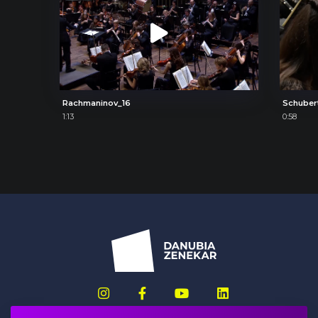
Rachmaninov_16
Schuber
1:13
0:58