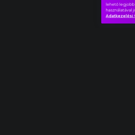
lehető legjobb
használatával 
Adatkezelési 
Teljes mű
George Gershwin: Egy amerikai Párizsban ré
Film
Játék
Utazás
Hasonló videók