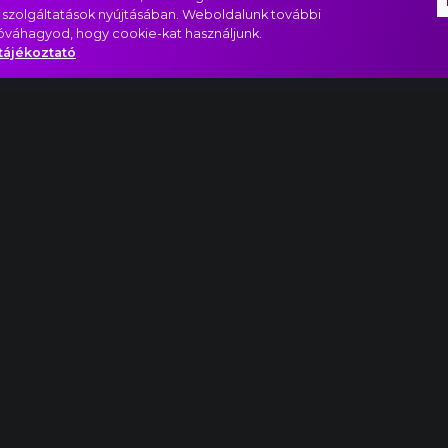
 szolgáltatások nyújtásában. Weboldalunk további
jóváhagyod, hogy cookie-kat használjunk.
tájékoztató
szlet