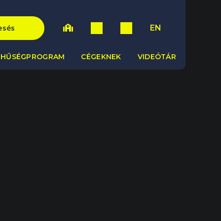
EN
esés
HŰSÉGPROGRAM
CÉGEKNEK
VIDEÓTÁR