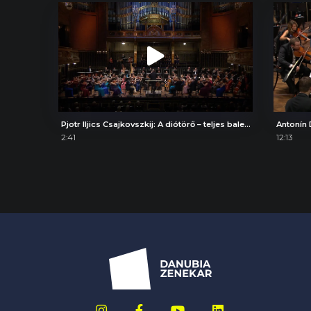
Pjotr Iljics Csajkovszkij: A diótörő – teljes balettzene, Induló
2:41
12:13