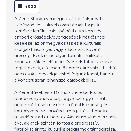
4900
A Zene Showja vendége ezúttal Pokorny Lia
színésznő lesz, akivel olyan témák fognak
terítékre kerülni, mint például a szakmai és
emberi erősségek/gyengeségek hétköznapi
kezelése, az önmegvalósítás és a kulturális
szolgálat viszonya, vagy a katarzist követő
üresség. Ezek mind olyan témák, amikkel a
zeneszerzők és előadóművészek több száz éve
foglalkoznak, a felmerülő kérdésekre választ tehát
nem csak a beszélgetésből fogunk kapni, hanem
a koncert során elhangzó darabokból is…
A ZeneMűvek és a Danubia Zenekar közös
rendezvényének a célja egyrészt egy új műfaj
népszerűsítése, másrészt a fiatal közönség és a
komolyzene viszonyának megújítása. Ennek a
missziónak ad otthont az Akvárium Klub harmadik
éve, akiknek szintén fontos a progresszív,
fiatalokat érintő kulturális programok támogatása.