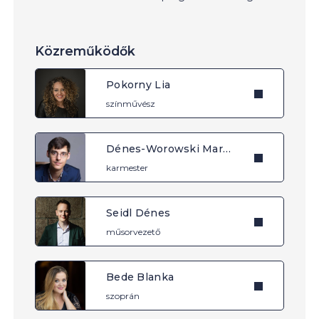
Közreműködők
Pokorny Lia
színművész
Dénes-Worowski Marcell
karmester
Seidl Dénes
műsorvezető
Bede Blanka
szoprán