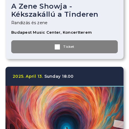
A Zene Showja -
Kékszakállú a Tinderen
Randizás és zene
Budapest Music Center, Koncertterem
Ticket
2025.
April
13.
Sunday
18.00