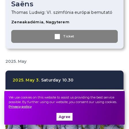
Saëns
Thomas Ludwig: VI. szimfónia európai bemutató
Zeneakadémia, Nagyterem
Ticket
2025. May
2025.
May
3.
Saturday
10.30
We use cookies on this website to assist us providing the best service
possible. By further using our website, you consent our using cookies.
Privacy policy
Agree