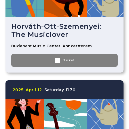
Horváth-Ott-Szemenyei:
The Musiclover
Budapest Music Center, Koncertterem
Ticket
2025.
April
12.
Saturday
11.30