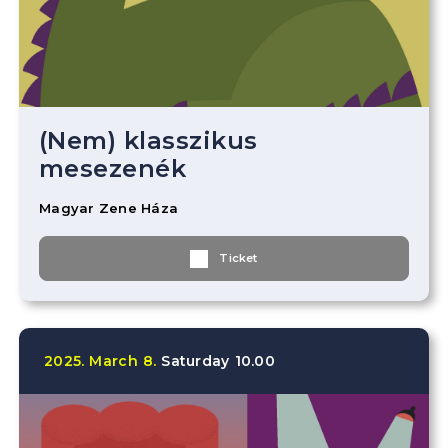
(Nem) klasszikus
mesezenék
Magyar Zene Háza
Ticket
2025.
March
8.
Saturday
10.00