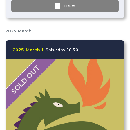
Ticket
2025. March
2025.
March
1.
Saturday
10.30
SOLD OUT