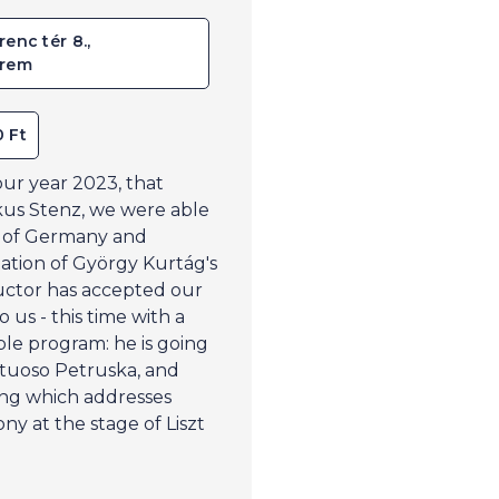
renc tér 8.,
erem
0 Ft
our year 2023, that
kus Stenz, we were able
s of Germany and
ation of György Kurtág's
uctor has accepted our
o us - this time with a
e program: he is going
irtuoso Petruska, and
ong which addresses
y at the stage of Liszt