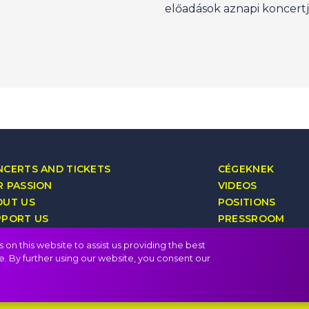
előadások aznapi koncert
CERTS AND TICKETS
CÉGEKNEK
 PASSION
VIDEOS
OUT US
POSITIONS
PPORT US
PRESSROOM
YALTY PROGRAM
CONTACT
on this website to assist us providing the best
e. By further using our website, you consent our
FAQ
Privacy policy, terms
Public i