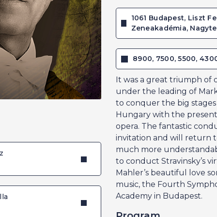
1061 Budapest, Liszt Fe
Zeneakadémia, Nagyt
8900, 7500, 5500, 430
It was a great triumph of 
under the leading of Mar
to conquer the big stage
Hungary with the present
opera. The fantastic cond
invitation and will return t
much more understandabl
z
to conduct Stravinsky’s v
Mahler’s beautiful love s
music, the Fourth Symphon
Academy in Budapest.
lla
Program