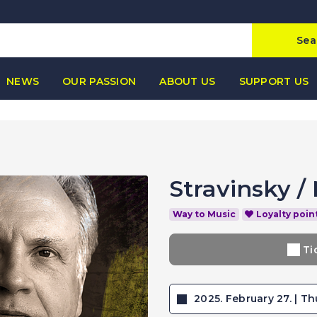
Sea
NEWS
OUR PASSION
ABOUT US
SUPPORT US
Stravinsky
/
Way to Music
Loyalty poin
Ti
2025. February 27. | Th