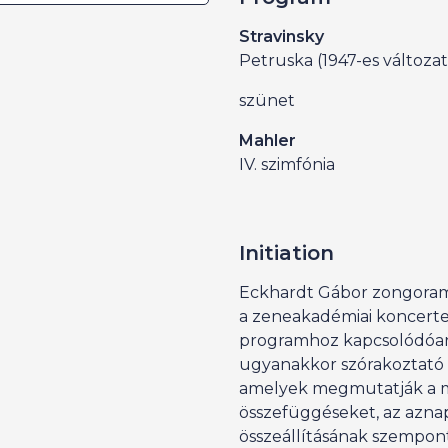
Stravinsky
Petruska (1947-es változat
szünet
Mahler
IV. szimfónia
Initiation
Eckhardt Gábor zongora
a zeneakadémiai koncertek
programhoz kapcsolódóan
ugyanakkor szórakoztató 
amelyek megmutatják a m
összefüggéseket, az azna
összeállításának szempont