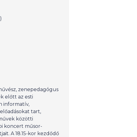
)
művész, zenepedagógus
 előtt az esti
 informatív,
előadásokat tart,
űvek közötti
pi koncert műsor-
jait. A 18.15-kor kezdődő