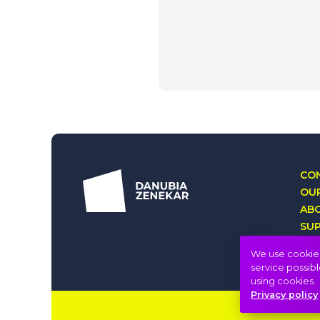
CON
OUR
AB
SU
LO
We use cookies 
service possibl
using cookies.
Privacy policy
Imprint