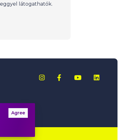
jeggyel látogathatók.
Agree
nformation