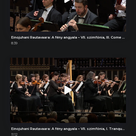
Einojuhani Rautavaara: A fény angyala – VII. szimfónia, III. Come un sogno
8:39
Einojuhani Rautavaara: A fény angyala – VII. szimfónia, I. Tranquillo
11:12