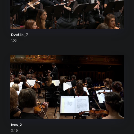
Dvořák_7
1:05
Ives_2
0:46