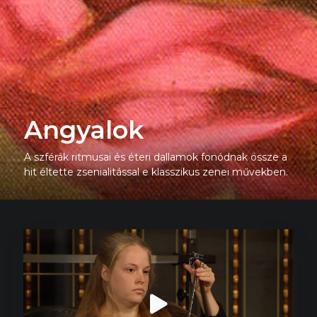
Angyalok
A szférák ritmusai és éteri dallamok fonódnak össze a
hit éltette zsenialitással e klasszikus zenei művekben.