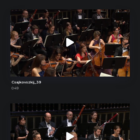
Csajkovszkij_39
0:49