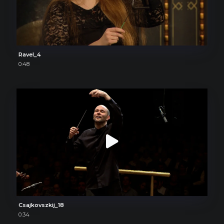
Ravel_4
0:48
Csajkovszkij_18
0:34