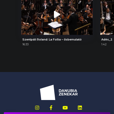
Szentpáli Roland: La Follia – ősbemutató
Adès_2
16:33
1:42