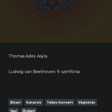
Thomas Adès: Asyla
Ludwig van Beethoven: 9. szimfónia
Bizarr
Katarzis
Teljes koncert
Vágtatás
Yes!
Őrület!