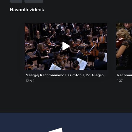
Hasonló videók
Szergej Rachmaninov: I. szimfónia, IV. Allegro con fuoco
Rachman
12:44
1:07