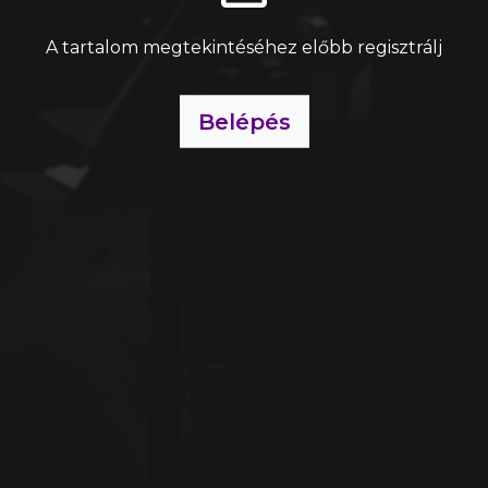
A tartalom megtekintéséhez előbb regisztrálj
Belépés