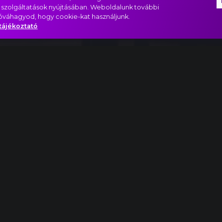
 szolgáltatások nyújtásában. Weboldalunk további
jóváhagyod, hogy cookie-kat használjunk.
tájékoztató
Szállj velem!
USA
Yes!