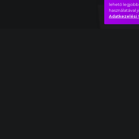
lehető legjobb
használatával 
Adatkezelési 
Teljes mű
Elmer
Bernstein:
A hét mesterlövész
részlet
Film
Kaland
Szombat este
Hasonló videók