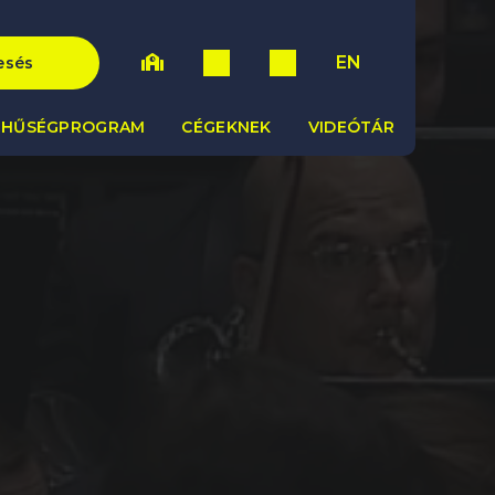
EN
esés
HŰSÉGPROGRAM
CÉGEKNEK
VIDEÓTÁR