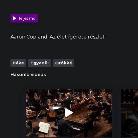
Teljes mű
Aaron
Copland:
Az élet ígérete
részlet
Béke
Egyedül
Örökké
Hasonló videók