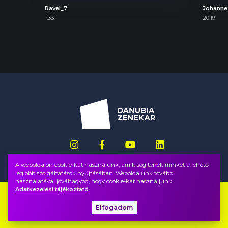
Ravel_7
1:33
20:19
A weboldalon cookie-kat használunk, amik segítenek minket a lehető
legjobb szolgáltatások nyújtásában. Weboldalunk további
használatával jóváhagyod, hogy cookie-kat használjunk.
Adatkezelési tájékoztató
Impresszum
GYIK
Elfogadom
Adatvédelem, ÁSZF
Közadatok