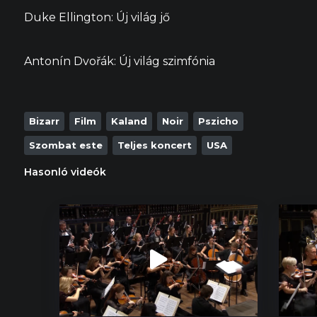
Duke Ellington: Új világ jő
Antonín Dvořák: Új világ szimfónia
Bizarr
Film
Kaland
Noir
Pszicho
Szombat este
Teljes koncert
USA
Hasonló videók