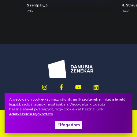
Szentpáli_3
R. Strau
2:16
0:42
A weboldalon cookie-kat használunk, amik segítenek minket a lehető
legjobb szolgáltatások nyújtásában. Weboldalunk további
használatával jóváhagyod, hogy cookie-kat használjunk.
Adatkezelési tájékoztató
Impresszum
GYIK
Elfogadom
Adatvédelem, ÁSZF
Közadatok