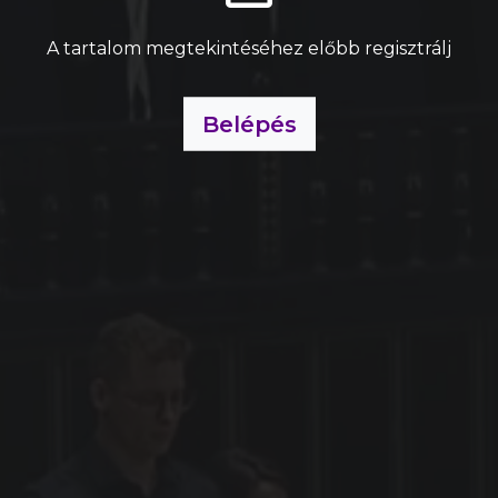
A tartalom megtekintéséhez előbb regisztrálj
Belépés