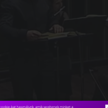
ookie-kat használunk, amik segítenek minket a