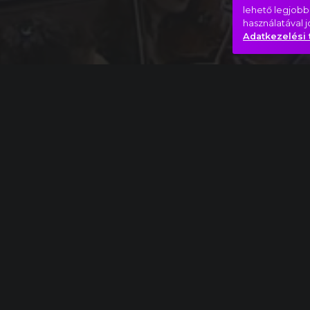
lehető legjobb
használatával 
Adatkezelési 
Teljes mű
Johann Sebastian Bach: János passió, I. rész,
Kaland
Lélek
Hasonló videók