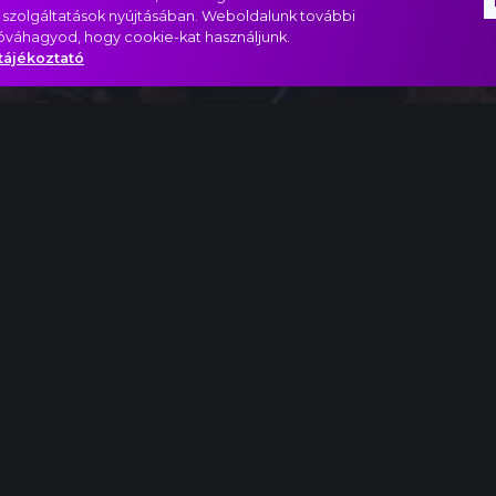
 szolgáltatások nyújtásában. Weboldalunk további
jóváhagyod, hogy cookie-kat használjunk.
tájékoztató
 No. 17 kórus - Bist Du Nicht Seiner Jünger Einer?