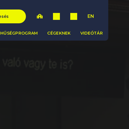
EN
esés
HŰSÉGPROGRAM
CÉGEKNEK
VIDEÓTÁR