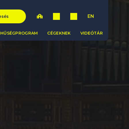
EN
esés
HŰSÉGPROGRAM
CÉGEKNEK
VIDEÓTÁR