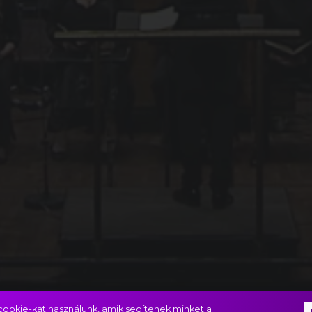
ookie-kat használunk, amik segítenek minket a