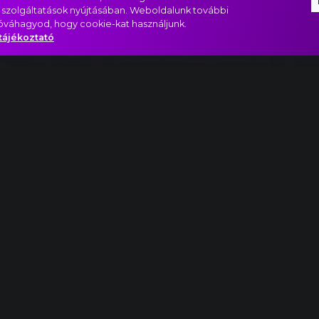
 szolgáltatások nyújtásában. Weboldalunk további
jóváhagyod, hogy cookie-kat használjunk.
tájékoztató
 No. 21 korál - Christus, Der Uns Selig Macht
 készül…