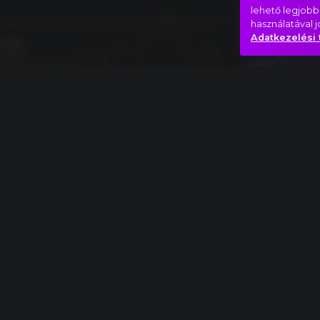
lehető legjobb
használatával 
Adatkezelési 
Teljes mű
Johann Sebastian Bach: János passió, II. rész,
Lélek
Sursum corda
Valami
Hasonló videók