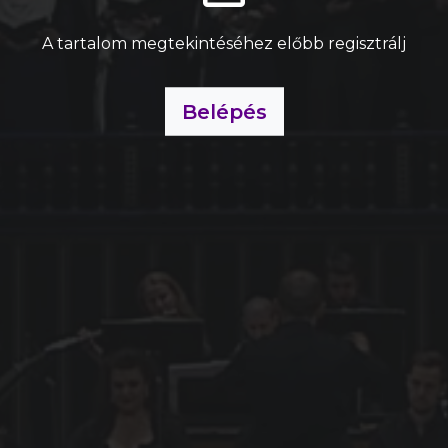
A tartalom megtekintéséhez előbb regisztrálj
Belépés